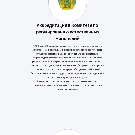
Аккредитация в Комитете по
регулированию естественных
монополий
ARG Group LTD аккредитована Комитетом по регулированию
естественных монополий в качестве эксперта по деятельности
субъектов естественных монополий. Эта аккредитация
подтверждает высокую компетентность компании в вопросах
регулирования и управления естественными монополиями.
ARG Group LTD оценивает эффективность оборудования и других
основных активов, анализирует соблюдение требований
безопасности и охраны труда, а также оценивает распределение
активов по регулируемым услугам.
Компания проверяет качественные и количественные
показатели, характеризующие производственные условия и
трудовой процесс.