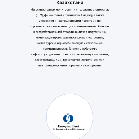
Казахстана
Мы осуществляем мониторинг и управление стоимостью
(CTM), финансовый и технический надзор, а также
управляем инвестиционными проектами по
строительству и модернизации промышленных объектов
в перерабатывающей отрасли, включая нефтехимию,
химическую промышленность, машиностроение,
металлургию, горнодобывающую и стекольную
промышленность. Также мы работаем с
инфраструктурными проектами: телекоммуникациями,
электростанциями, транспортно-логистическими
центрами, морскими портами и аэропортами.