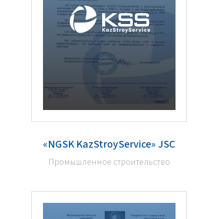
«NGSK KazStroyService» JSC
Промышленное строительство