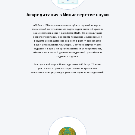
Аккредитация в Министерстве науки
ARG Group LTD аккредитована как субъект научной и научно-
технической деятельности, что подтверждает высокий уровень
наших исследований и разработок (R&D). Эта аккредитация
позволяет компании проводить передовые исследования и
внедрять инновационные решения в различных областях
науки и технологий. ARG Group LTD активно сотрудничает с
ведущими научными организациями и университетами,
обеспечивая высокий уровень исследований, разработок и
создания продуктов.
Благодаря этой научной аккредитации ARG Group LTD может
участвовать в грантовых программах и привлекать
дополнительные ресурсы для развития научных исследований.