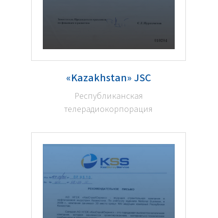
«Kazakhstan» JSC
Республиканская
телерадиокорпорация