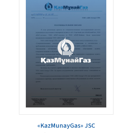
+ 30
Permanent
clients
«KazMunayGas» JSC